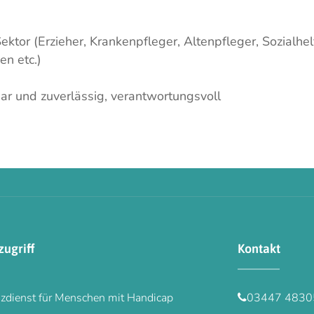
tor (Erzieher, Krankenpfleger, Altenpfleger, Sozialhel
n etc.)
bar und zuverlässig, verantwortungsvoll
zugriff
Kontakt
zdienst für Menschen mit Handicap
03447 4830