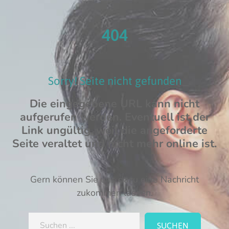
404
Sorry!
Seite
nicht
gefunden
Die eingegebene URL kann nicht
aufgerufen werden. Eventuell ist der
Link ungültig, weil die angeforderte
Seite veraltet und nicht mehr online ist.
Gern können Sie uns dazu eine Nachricht
zukommen lassen.
Suchen
SUCHEN